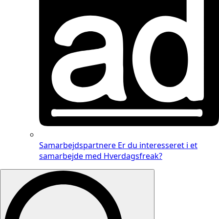
Samarbejdspartnere
Er du interesseret i et
samarbejde med Hverdagsfreak?