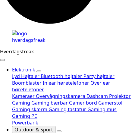
Hverdagsfreak
Elektronik
Lyd
Højtaler
Bluetooth højtaler
Party højtaler
Boomblaster
In ear høretelefoner
Over ear
høretelefoner
Kameraer
Overvågningskamera
Dashcam
Projektor
Gaming
Gaming bærbar
Gamer bord
Gamerstol
Gaming skærm
Gaming tastatur
Gaming mus
Gaming PC
Powerbank
Outdoor & Sport