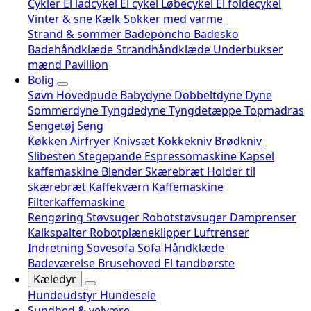
Cykler
El ladcykel
El cykel
Løbecykel
El foldecykel
Vinter & sne
Kælk
Sokker med varme
Strand & sommer
Badeponcho
Badesko
Badehåndklæde
Strandhåndklæde
Underbukser
mænd
Pavillion
Bolig
Søvn
Hovedpude
Babydyne
Dobbeltdyne
Dyne
Sommerdyne
Tyngdedyne
Tyngdetæppe
Topmadras
Sengetøj
Seng
Køkken
Airfryer
Knivsæt
Kokkekniv
Brødkniv
Slibesten
Stegepande
Espressomaskine
Kapsel
kaffemaskine
Blender
Skærebræt
Holder til
skærebræt
Kaffekværn
Kaffemaskine
Filterkaffemaskine
Rengøring
Støvsuger
Robotstøvsuger
Damprenser
Kalkspalter
Robotplæneklipper
Luftrenser
Indretning
Sovesofa
Sofa
Håndklæde
Badeværelse
Brusehoved
El tandbørste
Kæledyr
Hundeudstyr
Hundesele
Sundhed & velvære