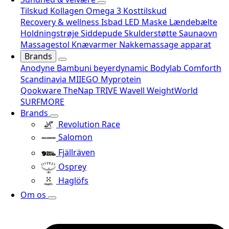
Tilskud
Kollagen
Omega 3
Kosttilskud
Recovery & wellness
Isbad
LED Maske
Lændebælte
Holdningstrøje
Siddepude
Skulderstøtte
Saunaovn
Massagestol
Knævarmer
Nakkemassage apparat
Brands
Anodyne
Bambuni
beyerdynamic
Bodylab
Comforth
Scandinavia
MIIEGO
Myprotein
Qookware
TheNap
TRIVE
Wavell
WeightWorld
SURFMORE
Brands
Revolution Race
Salomon
Fjällräven
Osprey
Haglöfs
Om os