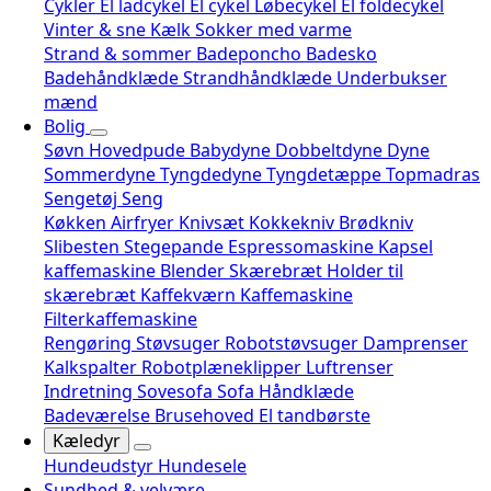
Cykler
El ladcykel
El cykel
Løbecykel
El foldecykel
Vinter & sne
Kælk
Sokker med varme
Strand & sommer
Badeponcho
Badesko
Badehåndklæde
Strandhåndklæde
Underbukser
mænd
Bolig
Søvn
Hovedpude
Babydyne
Dobbeltdyne
Dyne
Sommerdyne
Tyngdedyne
Tyngdetæppe
Topmadras
Sengetøj
Seng
Køkken
Airfryer
Knivsæt
Kokkekniv
Brødkniv
Slibesten
Stegepande
Espressomaskine
Kapsel
kaffemaskine
Blender
Skærebræt
Holder til
skærebræt
Kaffekværn
Kaffemaskine
Filterkaffemaskine
Rengøring
Støvsuger
Robotstøvsuger
Damprenser
Kalkspalter
Robotplæneklipper
Luftrenser
Indretning
Sovesofa
Sofa
Håndklæde
Badeværelse
Brusehoved
El tandbørste
Kæledyr
Hundeudstyr
Hundesele
Sundhed & velvære