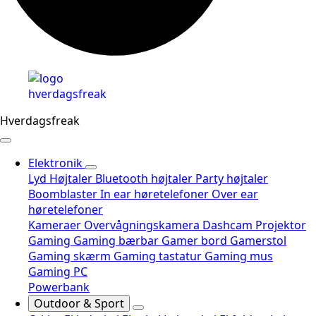
Hverdagsfreak
Elektronik
Lyd
Højtaler
Bluetooth højtaler
Party højtaler
Boomblaster
In ear høretelefoner
Over ear
høretelefoner
Kameraer
Overvågningskamera
Dashcam
Projektor
Gaming
Gaming bærbar
Gamer bord
Gamerstol
Gaming skærm
Gaming tastatur
Gaming mus
Gaming PC
Powerbank
Outdoor & Sport