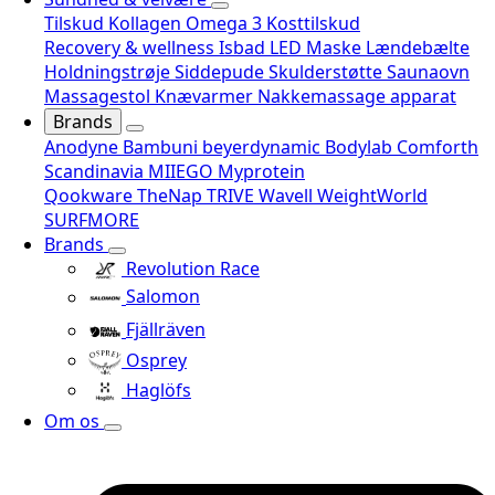
Tilskud
Kollagen
Omega 3
Kosttilskud
Recovery & wellness
Isbad
LED Maske
Lændebælte
Holdningstrøje
Siddepude
Skulderstøtte
Saunaovn
Massagestol
Knævarmer
Nakkemassage apparat
Brands
Anodyne
Bambuni
beyerdynamic
Bodylab
Comforth
Scandinavia
MIIEGO
Myprotein
Qookware
TheNap
TRIVE
Wavell
WeightWorld
SURFMORE
Brands
Revolution Race
Salomon
Fjällräven
Osprey
Haglöfs
Om os