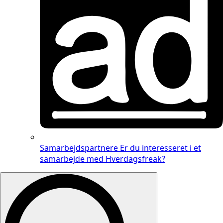
Samarbejdspartnere
Er du interesseret i et
samarbejde med Hverdagsfreak?