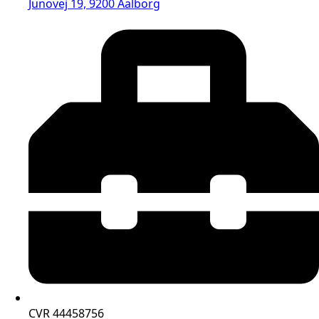
Junovej 19, 9200 Aalborg
CVR 44458756